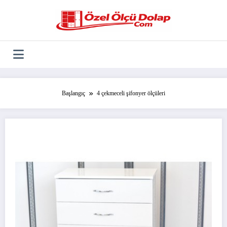
İçeriğe
atla
Başlangıç
4 çekmeceli şifonyer ölçüleri