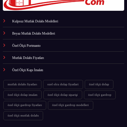
Kulpsuz Mutfak Dolabı Modelleri
Beyaz Mutfak Dolabı Modelleri
Özel Ölçü Portmanto
Mutfak Dolabı Fiyatları
Özel Ölçü Kapı İmalatı
mutfak dolabı fiyatları
ozel olcu dolap fiyatlari
özel ölçü dolap
özel ölçü dolap imalatı
özel ölçü dolap siparişi
özel ölçü gardrop
özel ölçü gardrop fiyatları
özel ölçü gardrop modelleri
özel ölçü mutfak dolabı