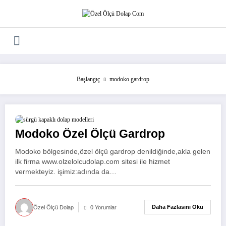
İçeriğe
atla
Başlangıç
modoko gardrop
Modoko Özel Ölçü Gardrop
Modoko bölgesinde,özel ölçü gardrop denildiğinde,akla gelen
ilk firma www.olzelolcudolap.com sitesi ile hizmet
vermekteyiz. işimiz:adında da…
Daha Fazlasını Oku
Özel Ölçü Dolap
0 Yorumlar