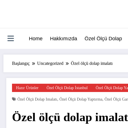
İçeriğe
atla
Home
Hakkımızda
Özel Ölçü Dolap
Başlangıç
Uncategorized
Özel ölçü dolap imalatı
Hazır Ürünler
Özel Ölçü Dolap İstanbul
Özel Ölçü Dolap Ya
,
,
Özel Ölçü Dolap Imalatı
Özel Ölçü Dolap Yaptırma
Özel Ölçü Ga
Özel ölçü dolap imalat